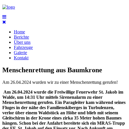
Home
Berichte
Über uns
Fahrzeuge
Galerie
Kontakt
Menschenrettung aus Baumkrone
Am 26.04.2024 wurden wir zu einer Menschenrettung gerufen!
Am 26.04.2024 wurde die Freiwillige Feuerwehr St. Jakob im
Walde, um 14:31 Uhr mittels Sirenenalarm zu einer
Menschenrettung gerufen. Ein Paragleiter kam während seines
Fluges in der nähe des Familienskiberges in Turbulenzen,
verlor über einem Waldstück an Höhe und blieb mit seinem
Gleitschirm in der Krone eines zirka 35 Meter hohen Baumes
hängen. Schon bei der Anfahrt bereitete sich ein MRAS-Trupp
der FF. St. Jakob auf den Einsatz vor. Nach Ankunft am